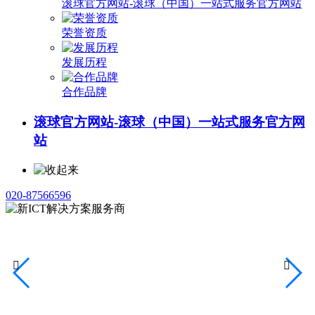
滚球官方网站-滚球（中国）一站式服务官方网站
荣誉资质
发展历程
合作品牌
滚球官方网站-滚球（中国）一站式服务官方网
站
020-87566596

