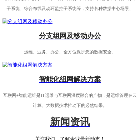
子系统、综合布线及动环监控子系统等，支持各种数据中心场景。
分支组网及移动办公
运维、业务、办公、全方位保护您的数据安全。
智能化组网解决方案
互联网+智能运维是IT运维与互联网深度融合的产物，是运维管理在云
计算、大数据技术推动下的必然结果。
新闻资讯
关注我们，了解企业最新动态！