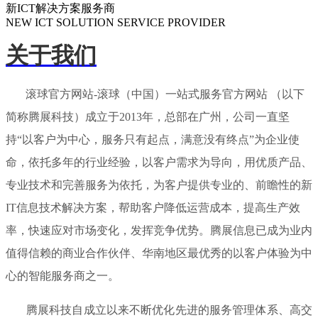
新ICT解决方案服务商
NEW ICT SOLUTION SERVICE PROVIDER
关于我们
滚球官方网站-滚球（中国）一站式服务官方网站 （以下
简称腾展科技）成立于2013年，总部在广州，公司一直坚
持“以客户为中心，服务只有起点，满意没有终点”为企业使
命，依托多年的行业经验，以客户需求为导向，用优质产品、
专业技术和完善服务为依托，为客户提供专业的、前瞻性的新
IT信息技术解决方案，帮助客户降低运营成本，提高生产效
率，快速应对市场变化，发挥竞争优势。腾展信息已成为业内
值得信赖的商业合作伙伴、华南地区最优秀的以客户体验为中
心的智能服务商之一。
腾展科技自成立以来不断优化先进的服务管理体系、高交