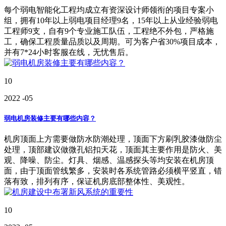
每个弱电智能化工程均成立有资深设计师领衔的项目专案小
组，拥有10年以上弱电项目经理9名，15年以上从业经验弱电
工程师9支，自有9个专业施工队伍，工程绝不外包，严格施
工，确保工程质量品质以及周期。可为客户省30%项目成本，
并有7*24小时客服在线，无忧售后。
10
2022
-05
弱电机房装修主要有哪些内容？
机房顶面上方需要做防水防潮处理，顶面下方刷乳胶漆做防尘
处理，顶部建议做微孔铝扣天花，顶面其主要作用是防火、美
观、降噪、防尘。灯具、烟感、温感探头等均安装在机房顶
面，由于顶面管线繁多，安装时各系统管路必须横平竖直，错
落有致，排列有序，保证机房底部整体性、美观性。
10