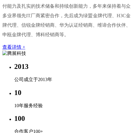
付能力及扎实的技术储备和持续创新能力，多年来保持着与众
多业界领先IT厂商紧密合作，先后成为绿盟金牌代理、H3C金
牌代理、信锐金牌经销商、华为认证经销商、维谛合作伙伴、
申瓯金牌代理、博科经销商等。
查看详情 +
2013
公司成立于2013年
10
10年服务经验
100
合作客户100+